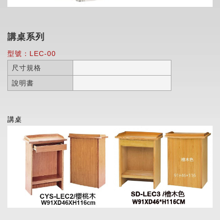
講桌系列
型號：LEC-00
尺寸規格
說明書
講桌